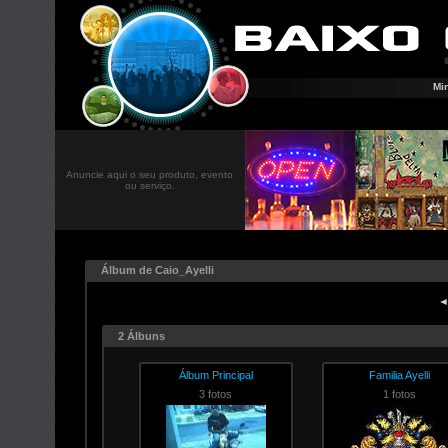
Mi
Anuncie aqui o seu produto, evento
ou serviço.
Álbum de Caio_Ayelli
◄
2 Álbuns
Álbum Principal
Familia Ayelli
3 fotos
1 fotos