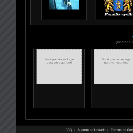
(exibindo 
Você precisa se logar
Você precisa se logar
para ver esta foto!
para ver esta foto!
FAQ
Suporte ao Usuário
Termos de Ser
|
|