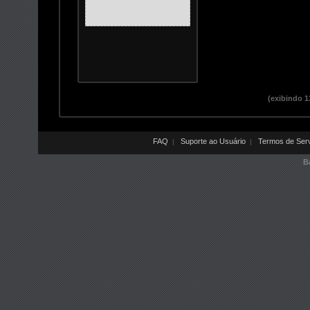
(exibindo 1
FAQ
Suporte ao Usuário
Termos de Ser
|
|
B