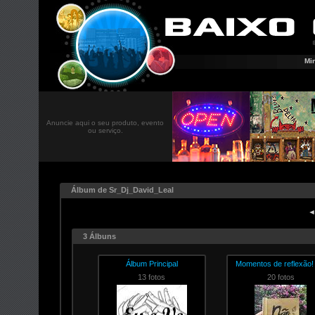
Mi
Anuncie aqui o seu produto, evento
ou serviço.
Álbum de Sr_Dj_David_Leal
◄
3 Álbuns
Álbum Principal
Momentos de reflexão! 
13 fotos
20 fotos