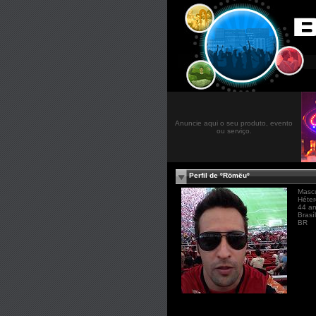
Anuncie aqui o seu produto, evento
ou serviço.
Perfil de ºRömëuº
Mascu
Héter
44 a
Brasí
BR