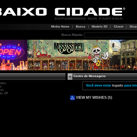
Minha Home
|
Busca
|
Modelo 3D
|
Closet
|
Dica
Busca Rápida:
Centro de Mensagens
lino
Você deve estar
logado
para int
o
nos
lia, DF
VIEW MY WISHES (5)