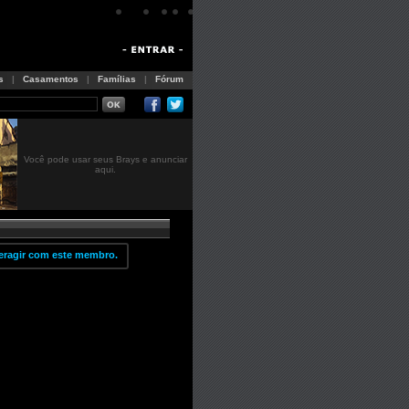
s
|
Casamentos
|
Famílias
|
Fórum
Você pode usar seus Brays e anunciar
aqui.
eragir com este membro.