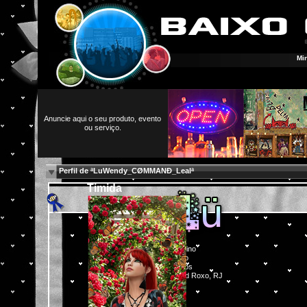
Mi
Anuncie aqui o seu produto, evento
ou serviço.
Perfil de ªLuWendy_CØMMANÐ_Lealª
Timida
"
Feminino
Hétero
52 anos
Belford Roxo, RJ
BR