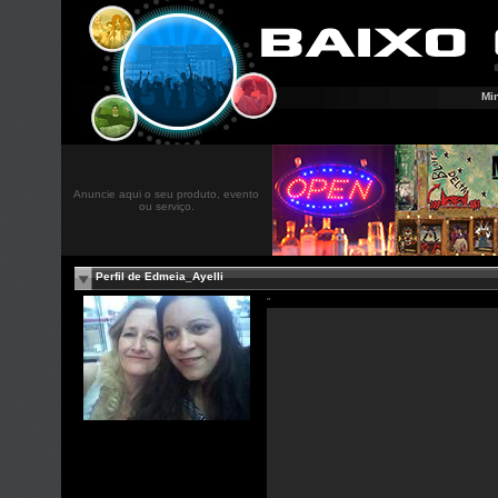
Mi
Anuncie aqui o seu produto, evento
ou serviço.
Perfil de Edmeia_Ayelli
"