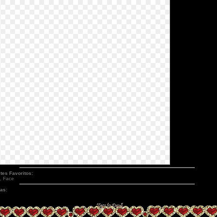
tes Favoritos:
, Face
as: