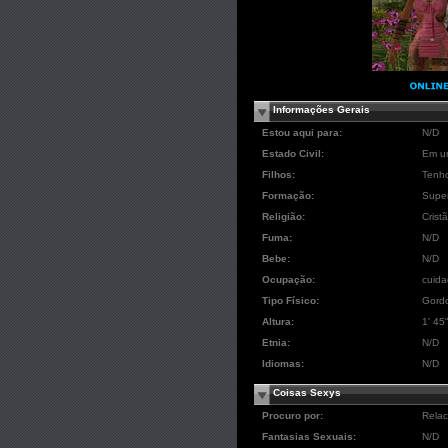
Informações Gerais
Estou aqui para:
N/D
Estado Civil:
Em u
Filhos:
Tenho
Formação:
Super
Religião:
Crist
Fuma:
N/D
Bebe:
N/D
Ocupação:
cuida
Tipo Físico:
Gord
Altura:
1' 45
Etnia:
N/D
Idiomas:
N/D
Coisas Sexys
Procuro por:
Relac
Fantasias Sexuais:
N/D