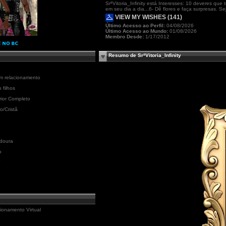
SrªVitoria_Infinity está Interesses: 10 deveres qu
em seu dia a dia...6- Dê flores e faça surpresas. S
VIEW MY WISHES (141)
Último Acesso ao Perfil:
04/08/2026
Último Acesso ao Mundo:
01/08/2026
Membro Desde:
1/17/2012
Resumo de SrªVitoria_Infinity
m relacionamento
 filhos
ior Completo
ão/Cristã
doura
o
"
ionamento Virtual