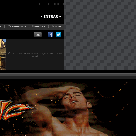
s
|
Casamentos
|
Famílias
|
Fórum
Você pode usar seus Brays e anunciar
aqui.