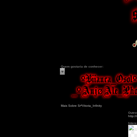
Quem gostaria de conhecer:
Mais Sobre SrªVitoria_Infinity
Outro
http:/
Inter