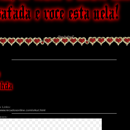
s Links:
/www.recadosonline.com/orkut.html
esses: