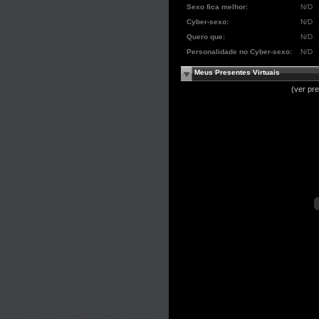
Sexo fica melhor:
N/D
Cyber-sexo:
N/D
Quero que:
N/D
Personalidade no Cyber-sexo:
N/D
Meus Presentes Virtuais
(ver pr