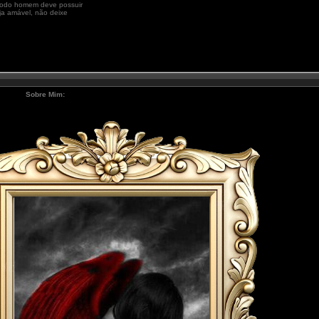
e todo homem deve possuir
eja amável, não deixe
Sobre Mim: