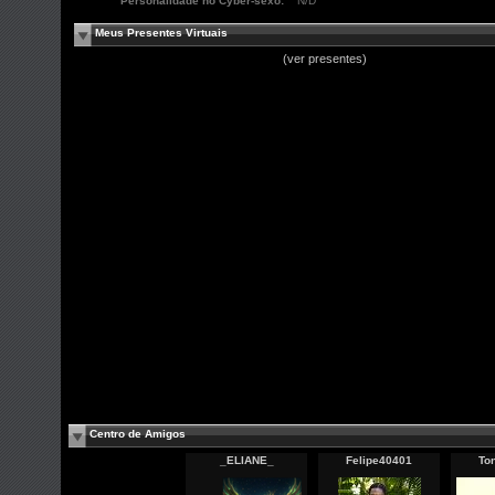
Personalidade no Cyber-sexo:
N/D
Meus Presentes Virtuais
(ver presentes)
Centro de Amigos
_ELIANE_
Felipe40401
To