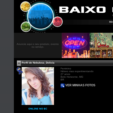
Mi
Anuncie aqui o seu produto, evento
ou serviço.
Perfil de Nebulosa_Delicia
Feminino
Hétero mas experimentando
27 anos
Belo Horizonte, MG
BR
VER MINHAS FOTOS