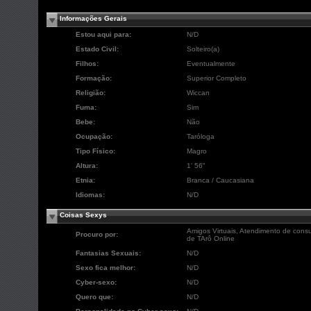
Informações Gerais
Estou aqui para:
N/D
Estado Civil:
Solteiro(a)
Filhos:
Eventualmente
Formação:
Superior Completo
Religião:
Wiccan
Fuma:
Sim
Bebe:
Não
Ocupação:
Taróloga
Tipo Físico:
Magro
Altura:
1' 56"
Etnia:
Branca / Caucasiana
Idiomas:
N/D
Coisas Sexys
Amigos Virtuais, Atendimento de consu
Procuro por:
de TArô Online
Fantasias Sexuais:
N/D
Sexo fica melhor:
N/D
Cyber-sexo:
N/D
Quero que:
N/D