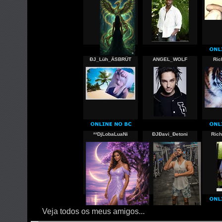
ÐJ_Lüh_ÄSBRÜT
ANGEL_WOLF
Ric
ªªDjLobaLuaNi
ÐJÐavi_Ðetoni
Ric
Veja todos os meus amigos...