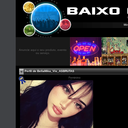
Mi
Anuncie aqui o seu produto, evento
ou serviço.
Perfil de BellaMika_Vis_ASBRUTAS
Feminino
Hétero
36 anos
Cidade N/D, SP
BR