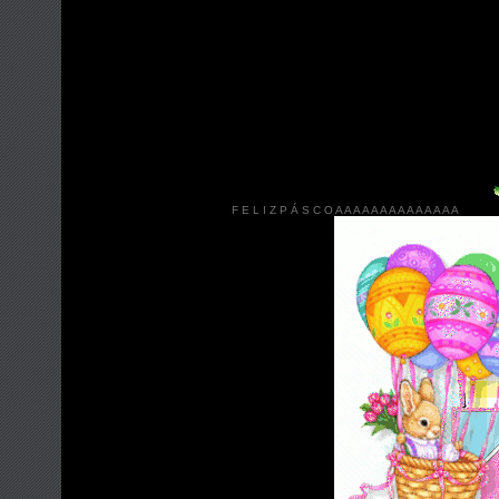
F E L I Z P Á S C O A A A A A A A A A A A A A A