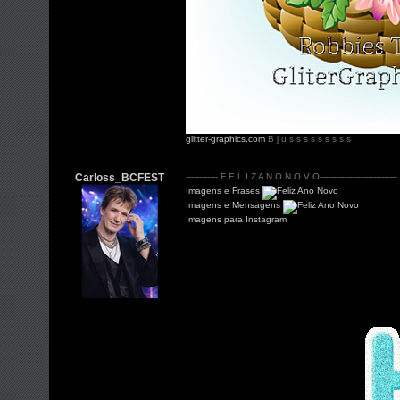
glitter-graphics.com
B j u s s s s s s s s s
Carloss_BCFEST
------------ F E L I Z A N O N O V O-----------------------------
Imagens e Frases
Imagens e Mensagens
Imagens para Instagram