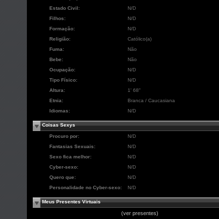
Estado Civil:
N/D
Filhos:
N/D
Formação:
N/D
Religião:
Católico(a)
Fuma:
Não
Bebe:
Não
Ocupação:
N/D
Tipo Físico:
N/D
Altura:
1' 68"
Etnia:
Branca / Caucasiana
Idiomas:
N/D
Coisas Sexys
Procuro por:
N/D
Fantasias Sexuais:
N/D
Sexo fica melhor:
N/D
Cyber-sexo:
N/D
Quero que:
N/D
Personalidade no Cyber-sexo:
N/D
Meus Presentes Virtuais
(ver presentes)