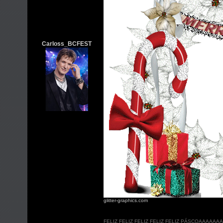
Carloss_BCFEST
glitter-graphics.com
FELIZ FELIZ FELIZ FELIZ FELIZ PÁSCOAAAAA