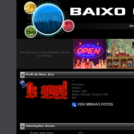
Mi
Anuncie aqui o seu produto, evento
ou serviço.
Perfil de Doce_Eva
"
"
Feminino
Hétero
Idade: N/D
Baixo Cidade, Estado N/D
BR
VER MINHAS FOTOS
Informações Gerais
Estou aqui para:
N/D