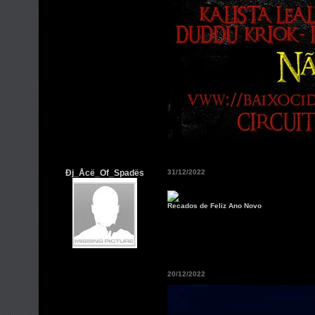
Ðj_Åcë_Of_Spadës
31/12/2022
Recados de Feliz Ano Novo
20/12/2022