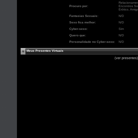
Relacionament
Procuro por:
Encontros So
Erótico, Amigo
Fantasias Sexuais:
N/D
Sexo fica melhor:
N/D
Cyber-sexo:
Sim
Quero que:
N/D
Personalidade no Cyber-sexo:
N/D
Meus Presentes Virtuais
(ver presentes)