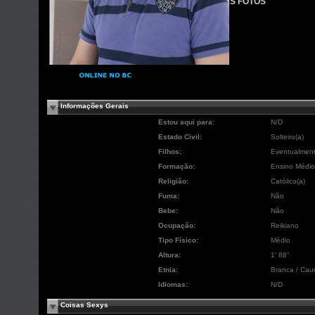
VER MINHAS FOTOS
Informações Gerais
Estou aqui para:
N/D
Estado Civil:
Solteiro(a)
Filhos:
Eventualmen
Formação:
Ensino Médio
Religião:
Católico(a)
Fuma:
Não
Bebe:
Não
Ocupação:
Reikiano
Tipo Físico:
Médio
Altura:
1' 88"
Etnia:
Branca / Cau
Idiomas:
N/D
Coisas Sexys