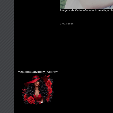
Imagens de CarinhoFacebook, tumblr, e bl
27/03/2026
ªªDjLobaLuaNicolly_Aceroªª