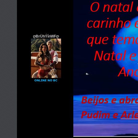
ღBrÜhÝínWFღ