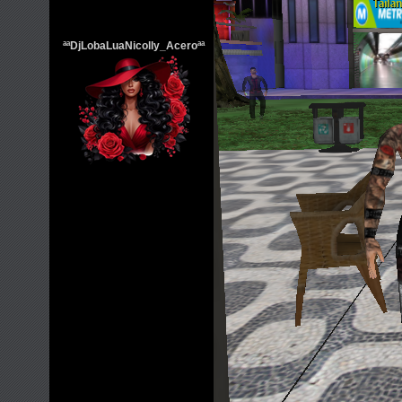
ªªDjLobaLuaNicolly_Aceroªª