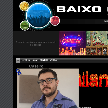
Mi
Anuncie aqui o seu produto, evento
ou serviço.
Perfil de Tailan_Martelli_UNIKO
Caseiro
"
Masculino
Hétero
31 anos
Estação / RS, RS
BR