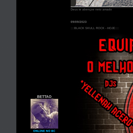
Deus te abençoe neto amado
09/09/2023
::::BLACK SKULL ROCK - HOJE::::
_BETTAO_