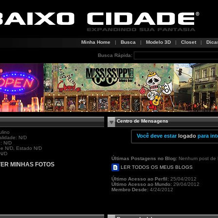
Minha Home
|
Busca
|
Modelo 3D
|
Closet
|
Dica
Busca Rápida:
Centro de Mensagens
lino
Você deve estar
logado
para int
lidade: N/D
: N/D
e N/D, Estado N/D
N/D
Últimas Postagens no Blog:
Nenhum post de 
ER MINHAS FOTOS
LER TODOS OS MEUS BLOGS
Último Acesso ao Perfil:
25/04/2012
Último Acesso ao Mundo:
29/04/2012
Membro Desde:
4/24/2012