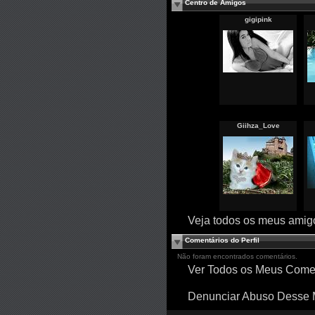
Centro de Amigos
gigipink
Giihza_Love
Veja todos os meus amigo
Comentários do Perfil
Não foram encontrados comentários.
Ver Todos os Meus Come
Denunciar Abuso Desse