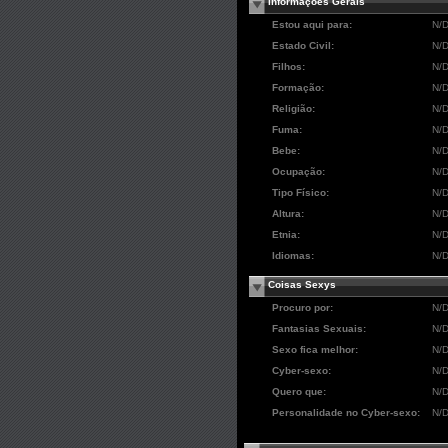
Informações Gerais
Estou aqui para:
N/
Estado Civil:
N/
Filhos:
N/
Formação:
N/
Religião:
N/
Fuma:
N/
Bebe:
N/
Ocupação:
N/
Tipo Físico:
N/
Altura:
N/
Etnia:
N/
Idiomas:
N/
Coisas Sexys
Procuro por:
N/
Fantasias Sexuais:
N/
Sexo fica melhor:
N/
Cyber-sexo:
N/
Quero que:
N/
Personalidade no Cyber-sexo:
N/