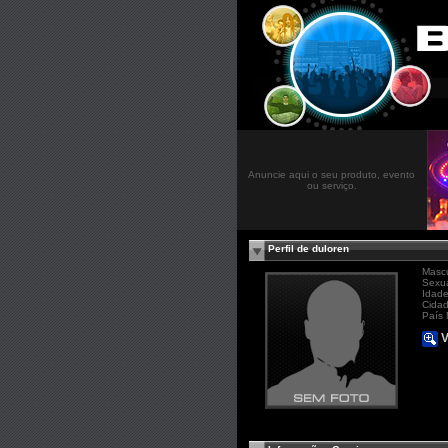
Anuncie aqui o seu produto, evento
ou serviço.
Perfil de duloren
Mascu
Sexua
Idade
Cidad
País 
V