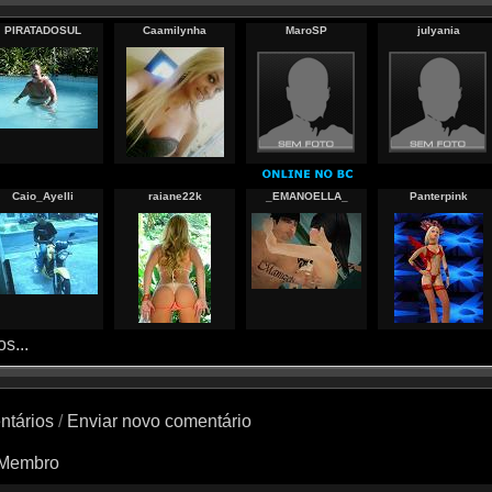
PIRATADOSUL
Caamilynha
MaroSP
julyania
Caio_Ayelli
raiane22k
_EMANOELLA_
Panterpink
s...
ntários
/
Enviar novo comentário
 Membro