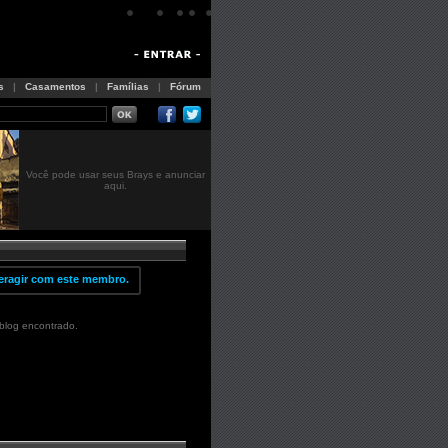
s
|
Casamentos
|
Famílias
|
Fórum
Você pode usar seus Brays e anunciar
aqui.
eragir com este membro.
blog encontrado.