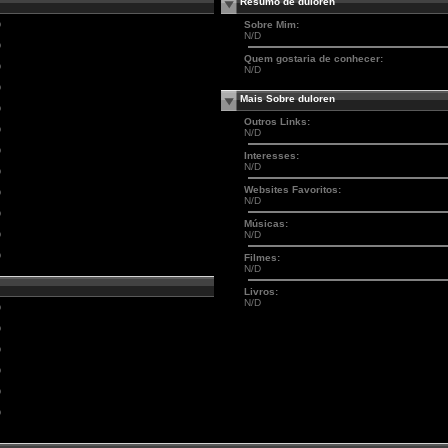
Resumo de duloren
D
Sobre Mim:
N/D
D
Quem gostaria de conhecer:
D
N/D
D
Mais Sobre duloren
D
Outros Links:
D
N/D
D
Interesses:
N/D
D
Websites Favoritos:
D
N/D
D
Músicas:
D
N/D
D
Filmes:
N/D
Livros:
N/D
D
D
D
D
D
D