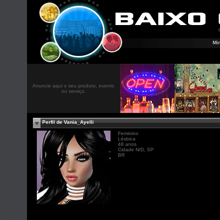
Mi
Anuncie aqui o seu produto, evento
ou serviço.
Perfil de Vania_Ayelli
Feminino
Lésbica
48 anos
Cidade N/D, SP
BR