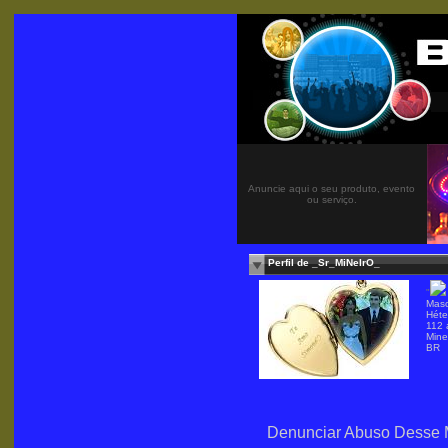
Anuncie aqui o seu produto, evento
ou serviço.
Perfil de _Sr_MiNeIrO_
"
Masc
Héte
112 
Mine
BR
Denunciar Abuso Desse