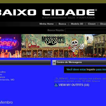
Minha Home
|
Busca
|
Modelo 3D
|
Closet
|
Dica
Busca Rápida:
Centro de Mensagens
Você deve estar
logado
para int
ulino
ro
anos
_Sr_MiNeIrO_ Amor e apenas uma palavra, ate
irolandia, MG
verdadeiro sentido a ela. TE AMO Simone
VIEW MY OUTFITS (16)
 Membro