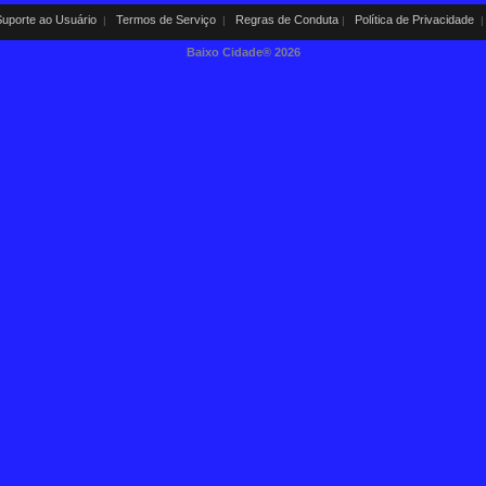
uporte ao Usuário
Termos de Serviço
Regras de Conduta
Política de Privacidade
|
|
|
|
Baixo Cidade®
2026