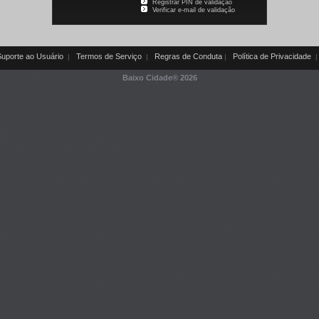
Registrar PIN de validação
Verificar e-mail de validação
uporte ao Usuário
Termos de Serviço
Regras de Conduta
Política de Privacidade
|
|
|
|
Baixo Cidade®
2026