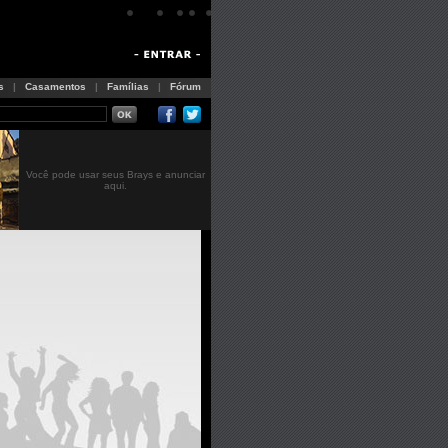
s
|
Casamentos
|
Famílias
|
Fórum
Você pode usar seus Brays e anunciar
aqui.