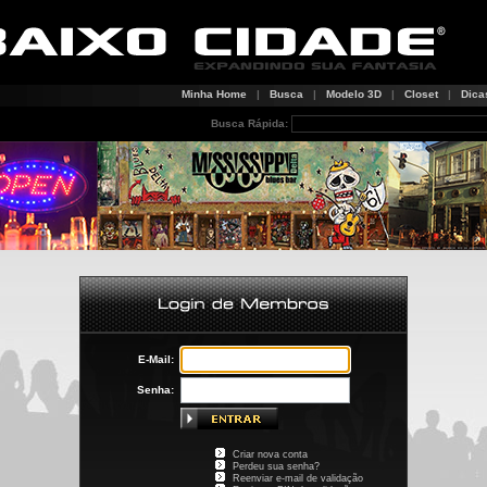
Minha Home
|
Busca
|
Modelo 3D
|
Closet
|
Dica
Busca Rápida:
E-Mail:
Senha:
Criar nova conta
Perdeu sua senha?
Reenviar e-mail de validação