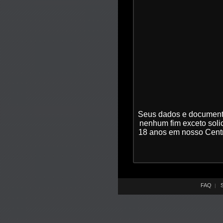
Seus dados e documenta
nenhum fim exceto soli
18 anos em nosso Centr
FAQ
S
|