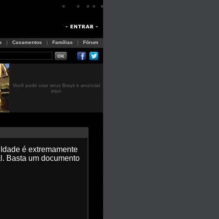
s
|
Casamentos
|
Famílias
|
Fórum
Você pode usar seus Brays e anunciar
aqui.
e Idade é extremamente
al. Basta um documento